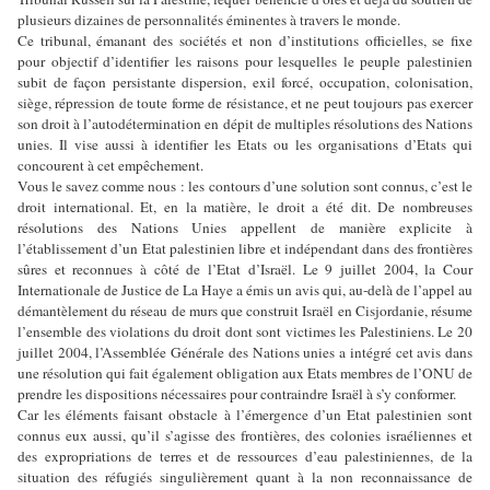
plusieurs dizaines de personnalités éminentes à travers le monde.
Ce tribunal, émanant des sociétés et non d’institutions officielles, se fixe
pour objectif d’identifier les raisons pour lesquelles le peuple palestinien
subit de façon persistante dispersion, exil forcé, occupation, colonisation,
siège, répression de toute forme de résistance, et ne peut toujours pas exercer
son droit à l’autodétermination en dépit de multiples résolutions des Nations
unies. Il vise aussi à identifier les Etats ou les organisations d’Etats qui
concourent à cet empêchement.
Vous le savez comme nous : les contours d’une solution sont connus, c’est le
droit international. Et, en la matière, le droit a été dit. De nombreuses
résolutions des Nations Unies appellent de manière explicite à
l’établissement d’un Etat palestinien libre et indépendant dans des frontières
sûres et reconnues à côté de l’Etat d’Israël. Le 9 juillet 2004, la Cour
Internationale de Justice de La Haye a émis un avis qui, au-delà de l’appel au
démantèlement du réseau de murs que construit Israël en Cisjordanie, résume
l’ensemble des violations du droit dont sont victimes les Palestiniens. Le 20
juillet 2004, l’Assemblée Générale des Nations unies a intégré cet avis dans
une résolution qui fait également obligation aux Etats membres de l’ONU de
prendre les dispositions nécessaires pour contraindre Israël à s’y conformer.
Car les éléments faisant obstacle à l’émergence d’un Etat palestinien sont
connus eux aussi, qu’il s’agisse des frontières, des colonies israéliennes et
des expropriations de terres et de ressources d’eau palestiniennes, de la
situation des réfugiés singulièrement quant à la non reconnaissance de