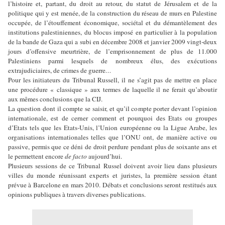
l’histoire et, partant, du droit au retour, du statut de Jérusalem et de la
politique qui y est menée, de la construction du réseau de murs en Palestine
occupée, de l’étouffement économique, sociétal et du démantèlement des
institutions palestiniennes, du blocus imposé en particulier à la population
de la bande de Gaza qui a subi en décembre 2008 et janvier 2009 vingt-deux
jours d’offensive meurtrière, de l’emprisonnement de plus de 11.000
Palestiniens parmi lesquels de nombreux élus, des exécutions
extrajudiciaires, de crimes de guerre
…
Pour les initiateurs du Tribunal Russell, il ne s’agit pas de mettre en place
une procédure « classique » aux termes de laquelle il ne ferait qu’aboutir
aux mêmes conclusions que la CIJ.
La question dont il compte se saisir, et qu’il compte porter devant l’opinion
internationale, est de cerner comment et pourquoi des Etats ou groupes
d’Etats tels que les Etats-Unis, l’Union européenne ou la Ligue Arabe, les
organisations internationales telles que l’ONU ont, de manière active ou
passive, permis que ce déni de droit perdure pendant plus de soixante ans et
le permettent encore
de facto
aujourd’hui.
Plusieurs sessions de ce Tribunal Russel doivent avoir lieu dans plusieurs
villes du monde réunissant experts et juristes, la première session étant
prévue à Barcelone en mars 2010. Débats et conclusions seront restitués aux
opinions publiques à travers diverses publications.